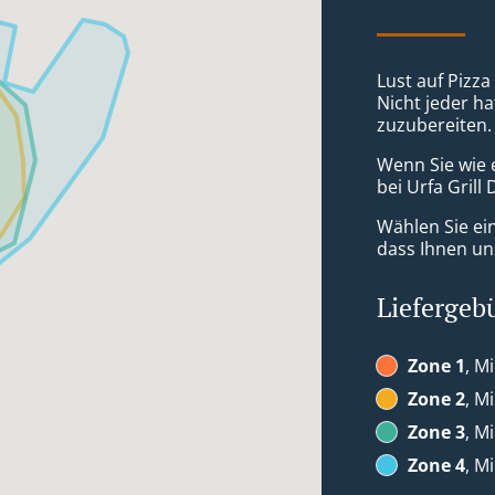
Lust auf Pizz
Nicht jeder ha
zuzubereiten.
Wenn Sie wie 
bei Urfa Grill
Wählen Sie ei
dass Ihnen uns
Liefergeb
Zone 1
, M
Zone 2
, M
Zone 3
, M
Zone 4
, M