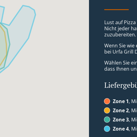
Lust auf Pizz
Nicht jeder ha
zuzubereiten.
Wenn Sie wie 
bei Urfa Grill
Wählen Sie ei
dass Ihnen uns
Liefergeb
Zone 1
, M
Zone 2
, M
Zone 3
, M
Zone 4
, M